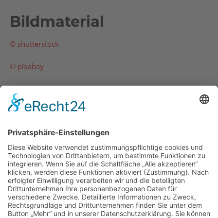
Bildmaterial
© shutterstock
© pixabay
© Tanzschule Hippmann
© Danceschool horn
Design & Umsetzung
chiliSCHARF GmbH
Zollamtstraße 7
A-4020 Linz
Tel.: +43 732 890 777
Email:
office@chilischarf.at
Internet:
www.chiliSCHARF.at