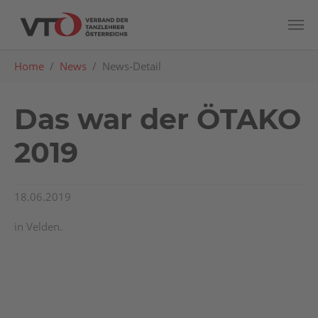
Zum Hauptinhalt springen
Sie sind hier:
Home
News
News-Detail
Das war der ÖTAKO
2019
18.06.2019
in Velden.