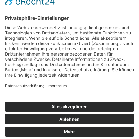
Latein in allen Altersgruppen, bis Hip Hop, Breakdance und
Salsa, Bachata bis zu Orientalischem Tanz ausgetragen. Die
FIDS ist die anerkannte staatliche Organisation für Tanz in
Italien und gehört dem obersten Sportgremium ebenso an,
wie dem nationalen olympischen Komitee. So war der
Präsident der CONI – sozusagen der ÖOC Präsident Italiens
– bei der Eröffnung der Meisterschaften anwesend. In
diesem Zusammenhang konnte auch Dr. Höllbacher einige
Worte mit ihm wechseln.
Zurück
© Verband der Tanzlehrer Österreichs
Impressum
Datenschutz