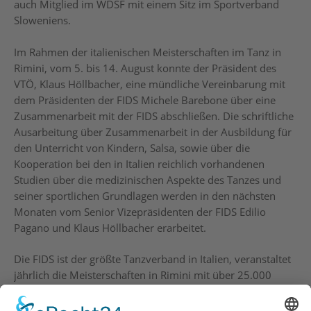
auch Mitglied im WDSF mit einem Sitz im Sportverband
Sloweniens.
Im Rahmen der italienischen Meisterschaften im Tanz in
Rimini, vom 5. bis 14. August konnte der Präsident des
VTÖ, Klaus Höllbacher, eine mündliche Vereinbarung mit
dem Präsidenten der FIDS Michele Barebone über eine
Zusammenarbeit mit der FIDS abschließen. Die schriftliche
Ausarbeitung über Zusammenarbeit in der Ausbildung für
den Unterricht von Kindern, Salsa, sowie über die
Kooperation bei den in Italien reichlich vorhandenen
Studien über die medizinischen Aspekte des Tanzes und
seiner sportlichen Grundlagen werden in den nächsten
Monaten vom Senior Vizepräsidenten der FIDS Edilio
Pagano und Klaus Höllbacher erarbeitet.
Die FIDS ist der größte Tanzverband in Italien, veranstaltet
jährlich die Meisterschaften in Rimini mit über 25.000
Teilnehmern in 6 Hallen und einem Zeitraum von 2
Wochen. Dabei werden Meisterschaften von Standard- und